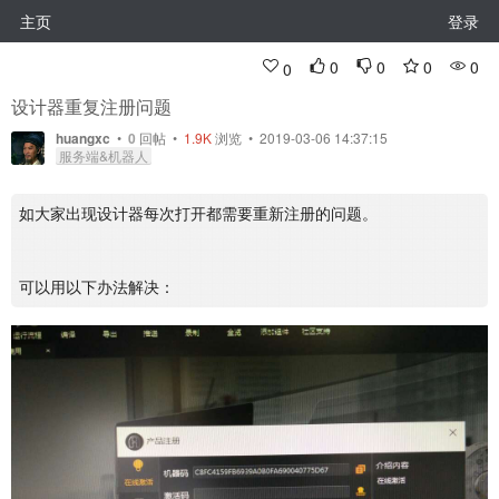
主页
登录
0
0
0
0
0
设计器重复注册问题
huangxc
•
0
回帖
•
1.9K
浏览 • 2019-03-06 14:37:15
服务端&机器人
如大家出现设计器每次打开都需要重新注册的问题。
