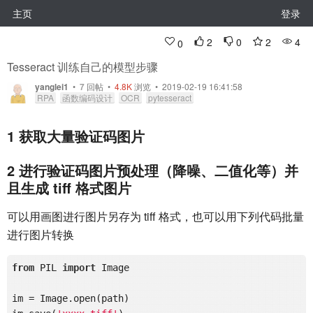
主页
登录
2
0
2
4
0
Tesseract 训练自己的模型步骤
yanglei1
•
7
回帖
•
4.8K
浏览 • 2019-02-19 16:41:58
RPA
函数编码设计
OCR
pytesseract
1 获取大量验证码图片
2 进行验证码图片预处理（降噪、二值化等）并
且生成 tiff 格式图片
可以用画图进行图片另存为 tiff 格式，也可以用下列代码批量
进行图片转换
from
 PIL 
import
 Image

im = Image.open(path)
