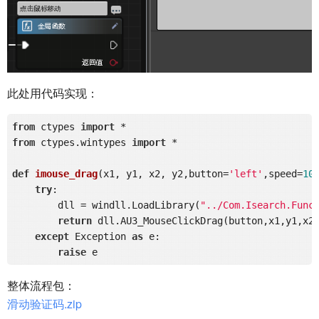
此处用代码实现：
from
 ctypes 
import
from
 ctypes.wintypes 
import
 *

def
imouse_drag
(x1, y1, x2, y2,button=
'left'
,speed=
10
try
:

        dll = windll.LoadLibrary(
"../Com.Isearch.Func
return
 dll.AU3_MouseClickDrag(button,x1,y1,x2,
except
 Exception 
as
 e:

raise
整体流程包：
滑动验证码.zip