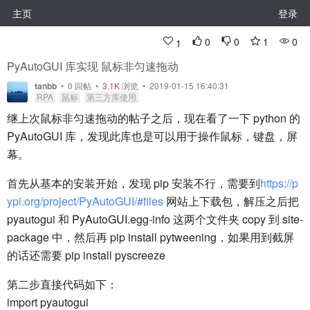
主页
登录
0
0
1
0
1
PyAutoGUI 库实现 鼠标非匀速拖动
tanbb
•
0
回帖
•
3.1K
浏览 • 2019-01-15 16:40:31
RPA
鼠标
第三方库使用
继上次鼠标非匀速拖动的帖子之后，现在看了一下 python 的
PyAutoGUI 库，发现此库也是可以用于操作鼠标，键盘，屏
幕。
首先从基本的安装开始，发现 pip 安装不行，需要到
https://p
ypi.org/project/PyAutoGUI/#files
网站上下载包，解压之后把
pyautogui 和 PyAutoGUI.egg-info 这两个文件夹 copy 到 site-
package 中，然后再 pip install pytweening，如果用到截屏
的话还需要 pip install pyscreeze
第二步直接代码如下：
import pyautogui