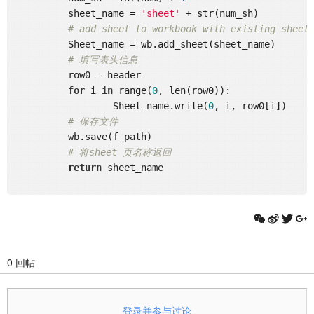
	  sheet_name = 
'sheet'
 + str(num_sh)

# add sheet to workbook with existing sheet
	  Sheet_name = wb.add_sheet(sheet_name)

# 填写表头信息
	  row0 = header

for
 i 
in
 range(
0
, len(row0)):

		  Sheet_name.write(
0
, i, row0[i])

# 保存文件
	  wb.save(f_path)

# 将sheet 页名称返回
return
 sheet_name

0 回帖
登录并参与讨论