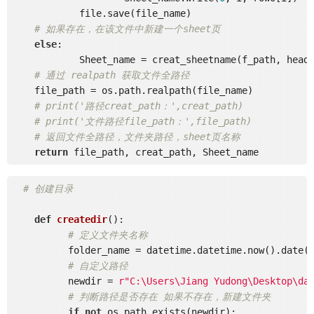
	    file.save(file_name)

# 如果存在，在该文件中新建一个sheet页
else
:

	    Sheet_name = creat_sheetname(f_path, header)

# 通过 realpath 获取文件全路径
    file_path = os.path.realpath(file_name)

# print('路径creat_path：',creat_path)
# print('文件路径file_path：',file_path)
# 返回文件全路径，文件夹路径，sheet页名称
return
# 创建目录
def
createdir
()
:
# 定义文件夹名称
	  folder_name = datetime.datetime.now().date(
# 自定义路径
	  newdir = 
r"C:\Users\Jiang Yudong\Desktop\da
# 判断路径是否存在 如果不存在，新建文件夹
if
not
 os.path.exists(newdir):
