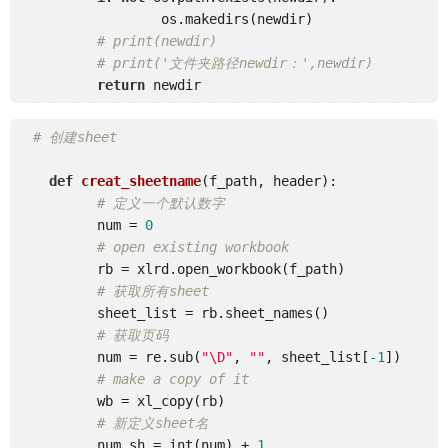
		  os.makedirs(newdir)

# print(newdir)
# print('文件夹路径newdir：',newdir)
return
# 创建sheet
def
creat_sheetname
(f_path, header)
:
# 定义一个默认数字
	  num = 
0
# open existing workbook
	  rb = xlrd.open_workbook(f_path)

# 获取所有sheet
	  sheet_list = rb.sheet_names()

# 获取页码
	  num = re.sub(
"\D"
, 
""
, sheet_list[
-1
])

# make a copy of it
	  wb = xl_copy(rb)

# 新定义sheet名
	  num_sh = int(num) + 
1