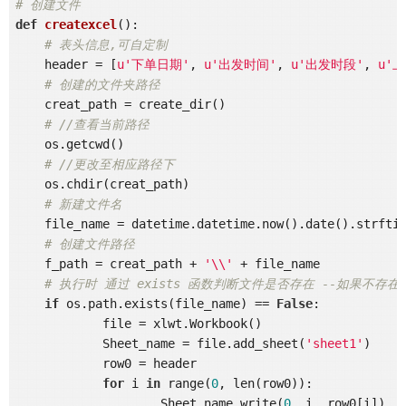
# 创建文件
def
createxcel
()
:
# 表头信息,可自定制
    header = [
u'下单日期'
, 
u'出发时间'
, 
u'出发时段'
, 
u'
# 创建的文件夹路径
    creat_path = create_dir()

# //查看当前路径
    os.getcwd()

# //更改至相应路径下
    os.chdir(creat_path)

# 新建文件名
    file_name = datetime.datetime.now().date().strfti
# 创建文件路径
    f_path = creat_path + 
'\\'
 + file_name

# 执行时 通过 exists 函数判断文件是否存在 --如果不存
if
 os.path.exists(file_name) == 
False
:

	    file = xlwt.Workbook()

	    Sheet_name = file.add_sheet(
'sheet1'
)

	    row0 = header

for
 i 
in
 range(
0
, len(row0)):

		    Sheet_name.write(
0
, i, row0[i])
