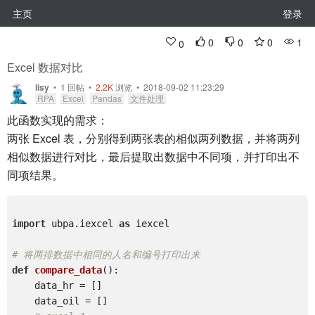
主页
登录
0
0
0
1
0
Excel 数据对比
lisy
•
1
回帖
•
2.2K
浏览 • 2018-09-02 11:23:29
RPA
Excel
Pandas
文件处理
此函数实现的需求：
两张 Excel 表，分别得到两张表的相似两列数据，并将两列
相似数据进行对比，最后提取出数据中不同项，并打印出不
同项结果。
import
 ubpa.iexcel 
as
 iexcel

# 将两排数据中相同的人名和编号打印出来 
def
compare_data
()
:
    data_hr = []

    data_oil = []
