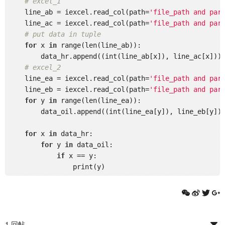
# excel_1
    line_ab = iexcel.read_col(path=
'file_path and par
    line_ac = iexcel.read_col(path=
'file_path and par
# put data in tuple
for
 x 
in
 range(len(line_ab)):

        data_hr.append((int(line_ab[x]), line_ac[x]))

# excel_2
    line_ea = iexcel.read_col(path=
'file_path and par
    line_eb = iexcel.read_col(path=
'file_path and par
for
 y 
in
 range(len(line_ea)):

        data_oil.append((int(line_ea[y]), line_eb[y]))
for
 x 
in
 data_hr:

for
 y 
in
 data_oil:

if
 x == y:

1 回帖