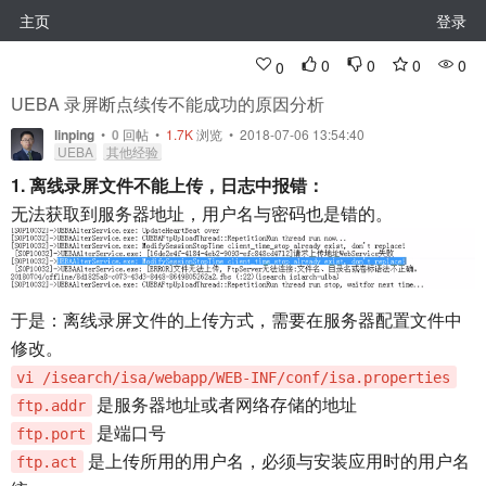
主页
登录
0
0
0
0
0
UEBA 录屏断点续传不能成功的原因分析
linping
•
0
回帖
•
1.7K
浏览 • 2018-07-06 13:54:40
UEBA
其他经验
1. 离线录屏文件不能上传，日志中报错：
无法获取到服务器地址，用户名与密码也是错的。
于是：离线录屏文件的上传方式，需要在服务器配置文件中
修改。
vi /isearch/isa/webapp/WEB-INF/conf/isa.properties
是服务器地址或者网络存储的地址
ftp.addr
是端口号
ftp.port
是上传所用的用户名，必须与安装应用时的用户名
ftp.act