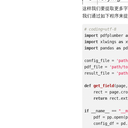
这样我们要提取更多字
我们通过如下程序来提
# coding=utf-8
import
 pdfplumber 
a
import
 xlwings 
as
import
 pandas 
as
 pd

config_file = 
'path
pdf_file = 
'path/to
result_file = 
'path
def
get_field
(page,
    rect = page.crop(position)

return
 rect.ext
if
 __name__ == 
"__m
    pdf = pp.open(pdf_file)

    config_df = pd.read_excel(config_file)
