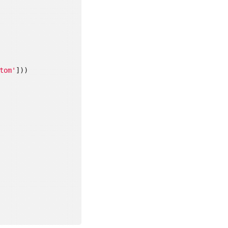
tom'
]))
