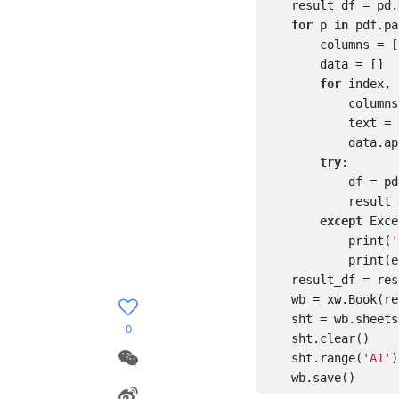
    result_df = pd.DataFrame()

for
 p 
in
 pdf.pa
        columns = []

        data = []

for
 index, 
           
          
            data.append(text)

try
:

            df = pd.DataFrame([data], columns=columns)

            result_df = result_df.append(df)

except
 Exce
            print(
'
            print(e)

    result_df = 
    wb = xw.Book(result_file)

    sht = wb.sheet
0
    sht.clear()

    sht.range(
'A1'
)