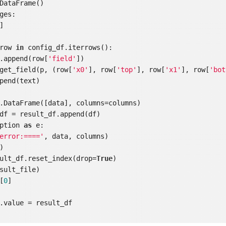
ges:

row 
in
 config_df.iterrows():

 columns.append(row[
'field'
])

  text = get_field(p, (row[
'x0'
], row[
'top'
], row[
'x1'
], row[
'bot
ption 
as
 e:

error:===='
, data, columns)

result_df.reset_index(drop=
True
)

s[
0
]

.value = result_df
