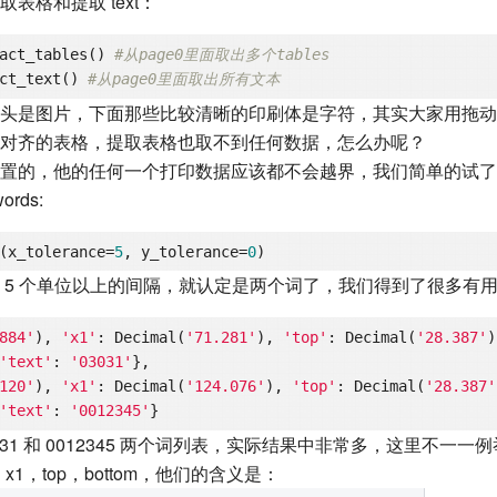
表格和提取 text：
act_tables() 
#从page0里面取出多个tables 
ct_text() 
#从page0里面取出所有文本
头是图片，下面那些比较清晰的印刷体是字符，其实大家用拖动
对齐的表格，提取表格也取不到任何数据，怎么办呢？
的，他的任何一个打印数据应该都不会越界，我们简单的试了一下 pd
rds:
(x_tolerance=
5
, y_tolerance=
0
 5 个单位以上的间隔，就认定是两个词了，我们得到了很多有
884'
), 
'x1'
: Decimal(
'71.281'
), 
'top'
: Decimal(
'28.387'
)
'text'
: 
'03031'
}, 

120'
), 
'x1'
: Decimal(
'124.076'
), 
'top'
: Decimal(
'28.387'
'text'
: 
'0012345'
031 和 0012345 两个词列表，实际结果中非常多，这里不一
x1，top，bottom，他们的含义是：