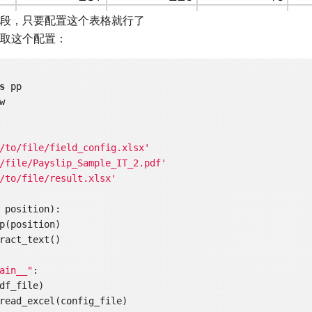
段，只要配置这个表格就行了
取这个配置：
s
/to/file/field_config.xlsx'
/file/Payslip_Sample_IT_2.pdf'
/to/file/result.xlsx'
 position)
:
ract_text()

ain__"
:
