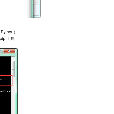
.Python）
 pip 工具