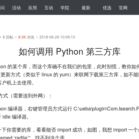
提问
活动
应用
互动
学院
最新
优选
官网
•
8
回帖
•
8.3K
浏览 • 2018-06-29 10:09:13
如何调用 Python 第三方库
ython 的某个库，而这个库确不在我们的包里，此时别慌，教你
ip 远程更新方式（类似于 linux 的 yum）来联网下载第三方库，
到客户机上去使用。
新方式（需要连到外网）：
n 编译器，右键管理员方式运行 C:\ueba\plugin\Com.Isearch.Fu
 idle 编译器。
 一下你需要的库，看看能否 import 成功，如图，我想 import 一个处理 
amed ‘rarfile’”，找不到这个库。