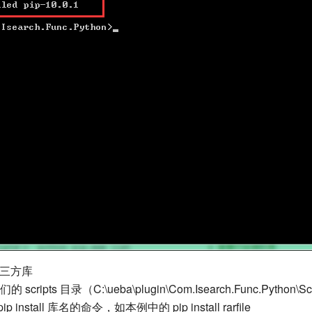
装第三方库
scripts 目录（C:\ueba\plugin\Com.Isearch.Func.Python\Sc
ip install 库名的命令，如本例中的 pip install rarfile