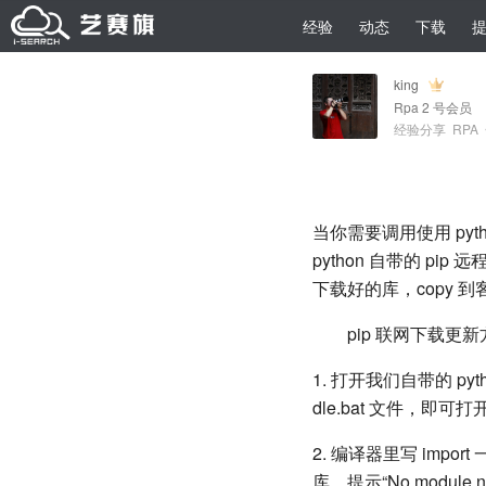
经验
动态
下载
king
Rpa 2 号会员
经验分享
RPA
当你需要调用使用 p
python 自带的 p
下载好的库，copy 
pip 联网下载更
1. 打开我们自带的 pytho
dle.bat 文件，即可打开
2. 编译器里写 import
库，提示“No module n