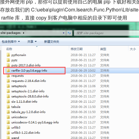
外网使用 pip，那你可以提前使用自己的电脑 pip 下载好相关
的 C:\ueba\plugin\Com.Isearch.Func.Python\Lib\sit
arfile 库，直接 copy 到客户电脑中相应的目录下即可使用