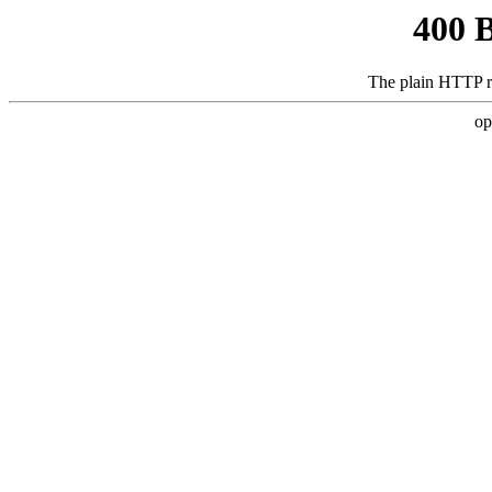
400 
The plain HTTP r
op