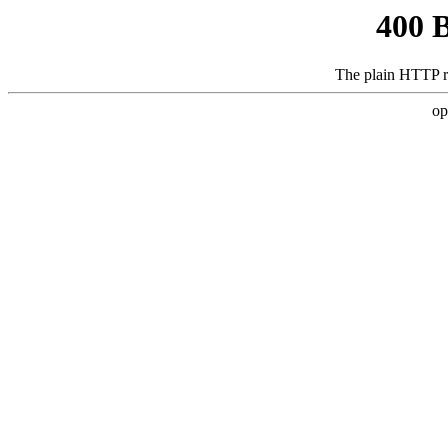
400 
The plain HTTP r
op