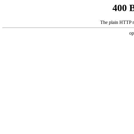
400 
The plain HTTP r
op