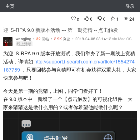
主页
登录
0
0
1
24
0
迎 iS-RPA 9.0 新版本活动 --- 第一期竞猜 -- 点击触发
wangjing
•
32
回帖
•
2.9K
浏览 • 2019-04-08 08:14:12
via Mac OS
线上活动
为迎 iS-RPA 9.0 版本开放测试，我们举办了新一期线上竞猜
活动，详情如
http://support.i-search.com.cn/article/1554274
187759
，只要回帖参与竞猜即可有机会获得双重大礼，大家
快来参与吧！
今天是第一期的竞猜，上图，同学们看好了！
在 9.0 版本中，新增了一个【点击触发】的可视化组件，大
家来猜猜这是做什么用的？或者你希望他能做什么呢？