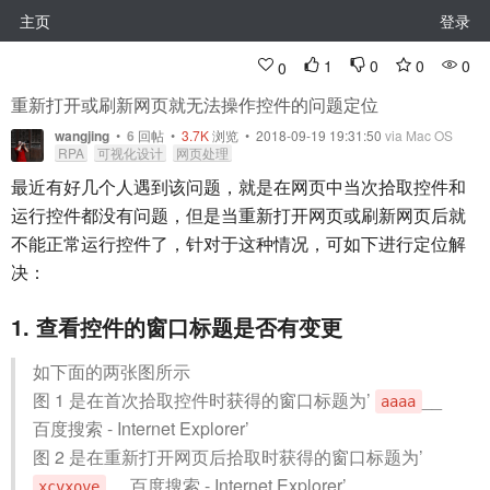
主页
登录
1
0
0
0
0
重新打开或刷新网页就无法操作控件的问题定位
wangjing
•
6
回帖
•
3.7K
浏览 • 2018-09-19 19:31:50
via Mac OS
RPA
可视化设计
网页处理
最近有好几个人遇到该问题，就是在网页中当次拾取控件和
运行控件都没有问题，但是当重新打开网页或刷新网页后就
不能正常运行控件了，针对于这种情况，可如下进行定位解
决：
1. 查看控件的窗口标题是否有变更
如下面的两张图所示
图 1 是在首次拾取控件时获得的窗口标题为’
__
aaaa
百度搜索 - Internet Explorer’
图 2 是在重新打开网页后拾取时获得的窗口标题为’
__ 百度搜索 - Internet Explorer’
xcvxove