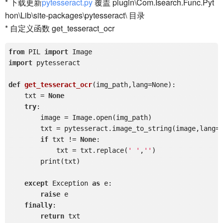
* 下载更新
pytesseract.py
覆盖 plugin\Com.Isearch.Func.Pyt
hon\Lib\site-packages\pytesseract\ 目录
* 自定义函数 get_tesseract_ocr
from
 PIL 
import
import
 pytesseract

def
get_tesseract_ocr
(img_path,lang=None)
:
    txt = 
None
try
:              

        image = Image.open(img_path) 

        txt = pytesseract.image_to_string(image,lang=l
if
 txt != 
None
:

            txt = txt.replace(
' '
,
''
)

        print(txt)

except
 Exception 
as
 e:

raise
 e

finally
:

return
 txt
