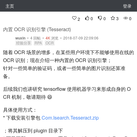
主页
登录
0
0
3
0
2
内置 OCR 识别引擎 (Tesseract)
wuxin
•
4
回帖
•
4K
浏览 • 2018-07-09 22:09:06
经验分享
RPA
OCR
随着 OCR 场景的增多，在某些用户环境下不能够使用在线的
OCR 识别；现在介绍一种内置的 OCR 识别引擎；
针对一些简单的验证码，或者一些简单的图片识别还算准
备。
后续我们也讲研究 tensorflow 使用机器学习来形成自身的 O
CR 机制，敬请期待 😄
具体使用方式：
* 下载安装引擎包
Com.Isearch.Tesseract.zip
；将其解压到 plugin 目录下