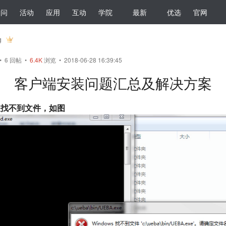
提问
活动
应用
互动
学院
最新
优选
官网
g
•
6
回帖
•
6.4K
浏览 • 2018-06-28 16:39:45
客户端安装问题汇总及解决方案
报找不到文件，如图