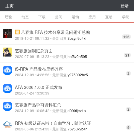
主页
登录
经验
动态
下载
提问
活动
应用
互动
学院
艺赛旗 RPA 技术分享常见问题汇总贴
126
2018-10-21 09:11:32
• 最新回复
3psyn9o4xh
艺赛旗漏洞汇总页面
21
2020-07-09 15:13:23
• 最新回复
haf6v0h505
iS-RPA 产品发布里程碑序
2
2024-12-09 14:28:56
• 最新回复
y975002bz5
APA 2026.1.0.0 正式发布
2026-04-24 13:30:39
艺赛旗产品学习资料汇总
2
2024-12-09 10:06:42
• 最新回复
d990ijev1o
RPA 初级认证来啦！自由学习，随时认证
9
2023-06-06 21:54:33
• 最新回复
76v5uxvb4r