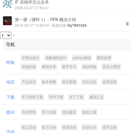
IF 后组件怎么合并
2026-02-07 07:50:41
第一课（课时 1）- RPA 概念介绍
3
2019-02-27 14:59:44
• 最新回复
r5y7691024
>
导航
可视化设计
函数编码设计
python基础
网页处理
经验
其他经验
案例分享
新手学习
项目经验
安全小课堂
动态
产品发布
版本前瞻
相关新闻
社区动态
使用说明
下载
学习资料下载
RPA下载
补丁下载
漏洞汇总
提问
寻求帮助
学习问题
优化建议
缺陷上报
线上活动
线下活动
培训活动
活动分支
高手过招
活动