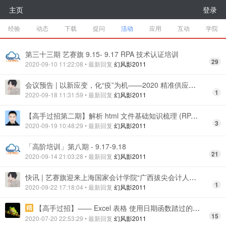
主页
登录
经验
动态
下载
提问
活动
应用
互动
学院
第三十三期 艺赛旗 9.15- 9.17 RPA 技术认证培训
29
2020-09-10 11:22:08
• 最新回复
幻风影2011
会议预告 | 以新应变，化“疫”为机——2020 精准供应链峰会
1
2020-09-18 11:31:59
• 最新回复
幻风影2011
【高手过招第二期】解析 html 文件基础知识梳理 (RPA 内置 lxml)
3
2020-09-19 10:48:29
• 最新回复
幻风影2011
「高阶培训」第八期 - 9.17-9.18
21
2020-09-14 21:03:28
• 最新回复
幻风影2011
快讯 | 艺赛旗迎来上海国家会计学院“广西拔尖会计人才班”学员参观
1
2020-09-22 17:18:04
• 最新回复
幻风影2011
【高手过招】—— Excel 表格 使用日期函数踏过的一个坑
15
2020-07-20 22:53:29
• 最新回复
幻风影2011