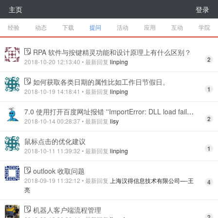
主页
登录
经验
动态
下载
提问
活动
应用
互动
学院
RPA 软件与按键精灵功能和设计原理上有什么区别？
2
2018-10-20 12:13:40
• 最新回复
linping
如何获取各类日期的属性比如工作日节假日。
1
2018-10-19 14:18:41
• 最新回复
linping
7.0 使用打开百度网址报错 ''ImportError: DLL load failed: %1 不是有效的 Win32 应用程序''
2
2018-10-14 00:28:37
• 最新回复
lisy
鼠标点击的优化建议
1
2018-10-11 11:39:32
• 最新回复
linping
outlook 收取问题
2018-09-19 11:32:12
• 最新回复
上海汉得信息技术有限公司—-王
4
亮
机器人客户端流程管理
2