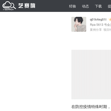
经验
动态
下载
q01k4eg51l
Rpa 5613 号
案例分享
项目
在防控疫情特殊时期，