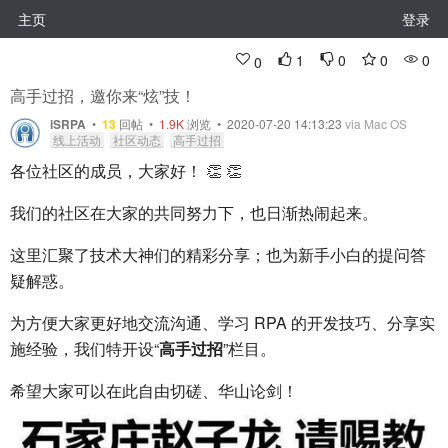
主页
登录
1
0
0
0
0
高手过招，邀你来“炫”技！
iSRPA
•
13
回帖
•
1.9K
浏览 • 2020-07-20 14:13:23
via Mac OS
线上活动
社区动态
高手过招
各位社区的成员，大家好！ 👏 👏
我们的社区在大家的共同努力下，也日渐热闹起来。
这里汇聚了技术大神们的精彩分享；也为新手小白的提问答
疑解惑。
为方便大家更好地交流沟通、学习 RPA 的开发技巧、分享实
施经验，我们特开设“
高手过招
”栏目。
希望大家可以在此自由切磋、华山论剑！