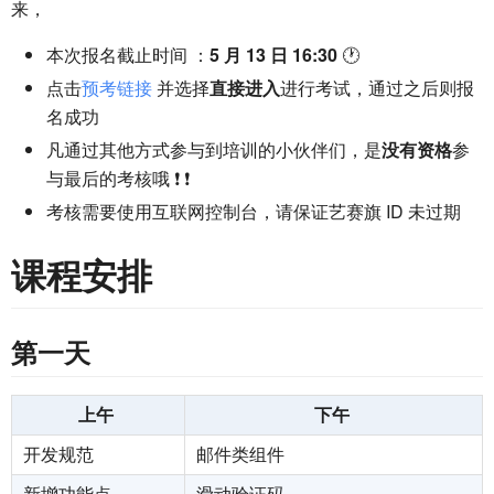
来，
本次报名截止时间 ：
5 月 13 日 16:30
🕐
点击
预考链接
并选择
直接进入
进行考试，通过之后则报
名成功
凡通过其他方式参与到培训的小伙伴们，是
没有资格
参
与最后的考核哦 ❗ ❗
考核需要使用互联网控制台，请保证艺赛旗 ID 未过期
课程安排
第一天
上午
下午
开发规范
邮件类组件
新增功能点
滑动验证码