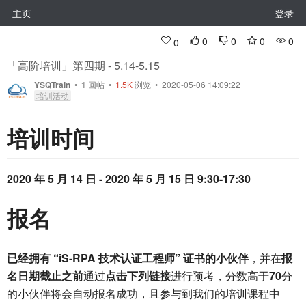
主页
登录
0
0
0
0
0
「高阶培训」第四期 - 5.14-5.15
YSQTrain
•
1
回帖
•
1.5K
浏览 • 2020-05-06 14:09:22
培训活动
培训时间
2020 年 5 月 14 日 - 2020 年 5 月 15 日 9:30-17:30
报名
已经拥有 “iS-RPA 技术认证工程师” 证书的小伙伴
，并在
报
名日期截止之前
通过
点击下列链接
进行预考，分数高于
70
分
的小伙伴将会自动报名成功，且参与到我们的培训课程中