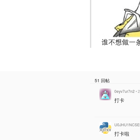
51 回帖
0eyv7ur7n2
• 
打卡
U0JHU1NCSE
打卡啦