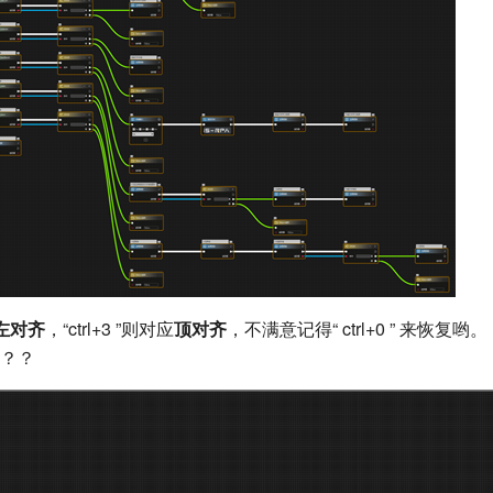
左对齐
，“ctrl+3 ”则对应
顶对齐
，不满意记得“ ctrl+0 ” 来恢复哟。
？？