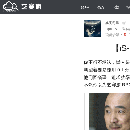
经验
动态
下载
换昵称啦
Rpa 1511 号
鸡蛋炒饭
•
51
【iS
你不得不承认，懒人是推
期望着要是能用 0.1
他们图省事，追求效率
不然你以为艺赛旗 RP